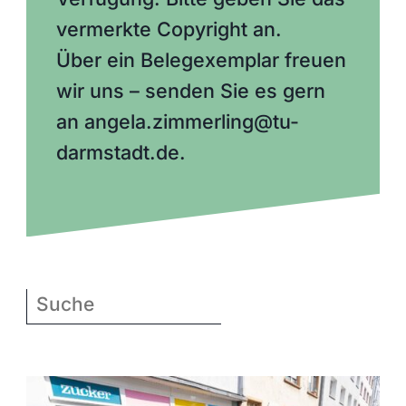
vermerkte Copyright an.
Über ein Belegexemplar freuen
wir uns – senden Sie es gern
an angela.zimmerling@tu-
darmstadt.de.